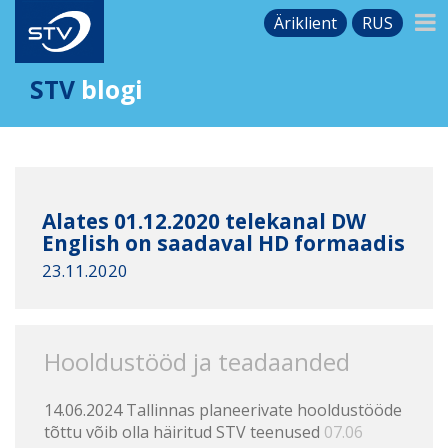
Äriklient
RUS
STV
blogi
Alates 01.12.2020 telekanal DW
English on saadaval HD formaadis
23.11.2020
Hooldustööd ja teadaanded
14.06.2024 Tallinnas planeerivate hooldustööde
tõttu võib olla häiritud STV teenused
07.06