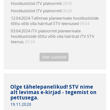
Hooldustööd iTV platvormil
28.05
Hooldustööd iTV platvormil
06.05
12.04.2024 Tallinnas planeerivate hooldustööde
tõttu võib olla häiritud STV teenused
09.04
03.04.2024 iTV platvormil planeerivate
hooldustööde tõttu võib olla häiritud iTV STV
teenus.
01.04
Veel uudiseid
Olge tähelepanelikud! STV nime
alt levimas e-kirjad - tegemist on
pettusega.
19.11.2020