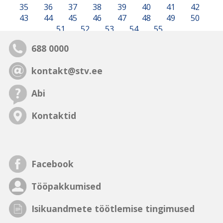
35
36
37
38
39
40
41
42
43
44
45
46
47
48
49
50
51
52
53
54
55
688 0000
kontakt@stv.ee
Abi
Kontaktid
Facebook
Tööpakkumised
Isikuandmete töötlemise tingimused