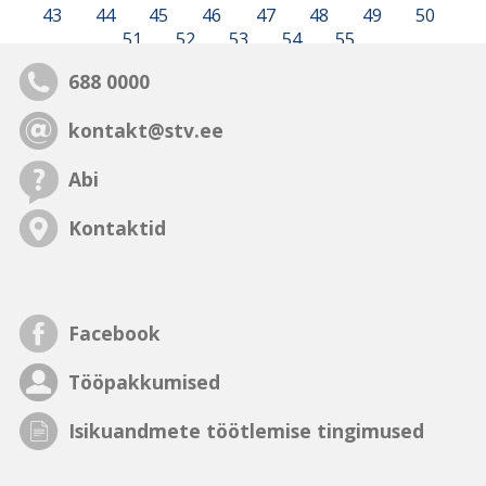
43
44
45
46
47
48
49
50
51
52
53
54
55
688 0000
kontakt@stv.ee
Abi
Kontaktid
Facebook
Tööpakkumised
Isikuandmete töötlemise tingimused