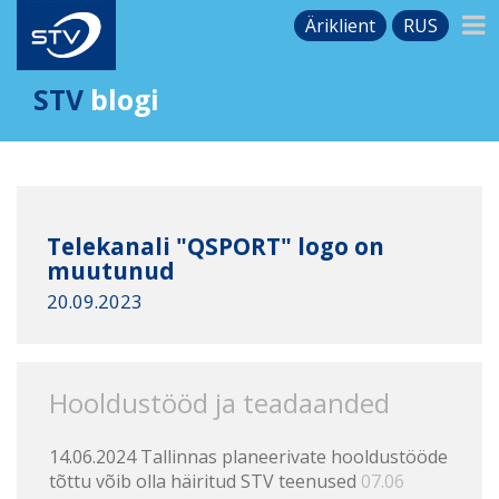
Äriklient
RUS
STV
blogi
Telekanali "QSPORT" logo on
muutunud
20.09.2023
Hooldustööd ja teadaanded
14.06.2024 Tallinnas planeerivate hooldustööde
tõttu võib olla häiritud STV teenused
07.06