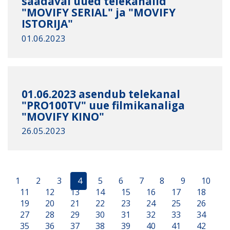
saadaval uued telekanalid
"MOVIFY SERIAL" ja "MOVIFY
ISTORIJA"
01.06.2023
01.06.2023 asendub telekanal
"PRO100TV" uue filmikanaliga
"MOVIFY KINO"
26.05.2023
1
2
3
4
5
6
7
8
9
10
11
12
13
14
15
16
17
18
19
20
21
22
23
24
25
26
27
28
29
30
31
32
33
34
35
36
37
38
39
40
41
42