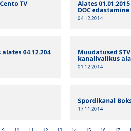
 Cento TV
Alates 01.01.2015
DOC edastamine
04.12.2014
alates 04.12.204
Muudatused STV 
kanalivalikus ala
01.12.2014
Spordikanal Bok
17.11.2014
9
10
11
12
13
14
15
16
17