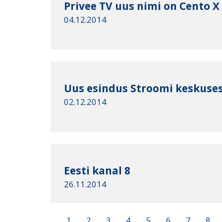
Privee TV uus nimi on Cento X
04.12.2014
Uus esindus Stroomi keskuses 
02.12.2014
Eesti kanal 8
26.11.2014
1
2
3
4
5
6
7
8