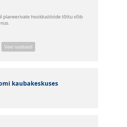
il planeerivate hooldustööde tõttu võib
enus.
Veel uudiseid
oomi kaubakeskuses