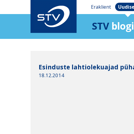
Eraklient
Uudis
STV
blogi
Esinduste lahtiolekuajad püha
18.12.2014