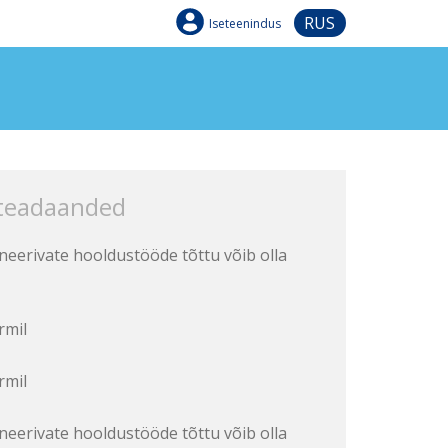
RUS
Iseteenindus
 teadaanded
aneerivate hooldustööde tõttu võib olla
rmil
rmil
aneerivate hooldustööde tõttu võib olla