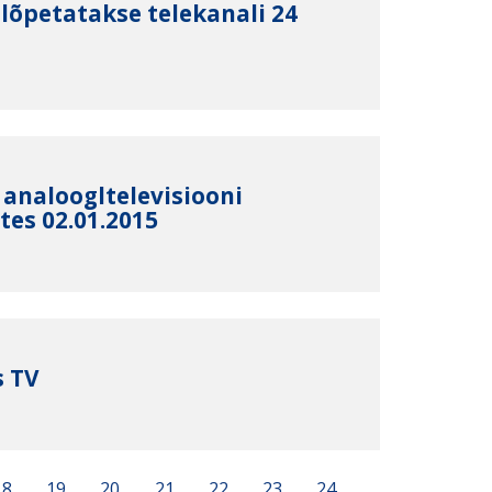
 lõpetatakse telekanali 24
analoogltelevisiooni
tes 02.01.2015
s TV
18
19
20
21
22
23
24