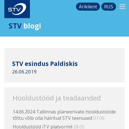
Äriklient
RUS
STV
blogi
STV esindus Paldiskis
26.06.2019
Hooldustööd ja teadaanded
14.06.2024 Tallinnas planeerivate hooldustööde
tõttu võib olla häiritud STV teenused
07.06
Hooldustööd iTV platvormil
28.05