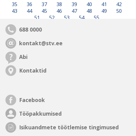
35
36
37
38
39
40
41
42
43
44
45
46
47
48
49
50
51
52
53
54
55
688 0000
kontakt@stv.ee
Abi
Kontaktid
Facebook
Tööpakkumised
Isikuandmete töötlemise tingimused