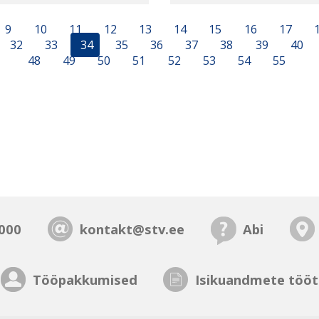
9
10
11
12
13
14
15
16
17
32
33
34
35
36
37
38
39
40
48
49
50
51
52
53
54
55
000
kontakt@stv.ee
Abi
Tööpakkumised
Isikuandmete tööt