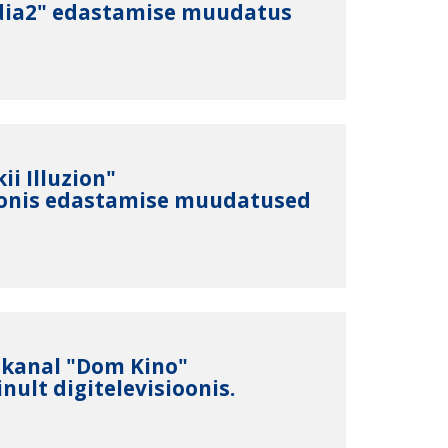
dia2" edastamise muudatus
ii Illuzion"
oonis edastamise muudatused
7 kanal "Dom Kino"
nult digitelevisioonis.