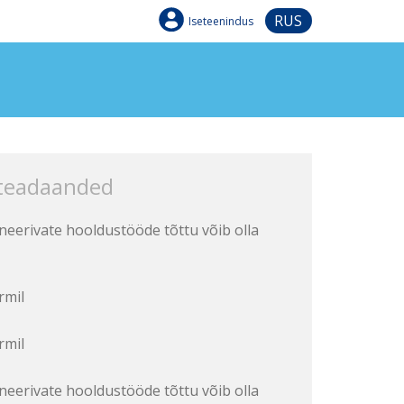
RUS
Iseteenindus
 teadaanded
aneerivate hooldustööde tõttu võib olla
rmil
rmil
aneerivate hooldustööde tõttu võib olla