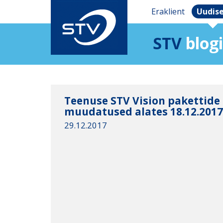
Eraklient
Uudis
STV
blogi
Teenuse STV Vision pakettide
muudatused alates 18.12.201
29.12.2017