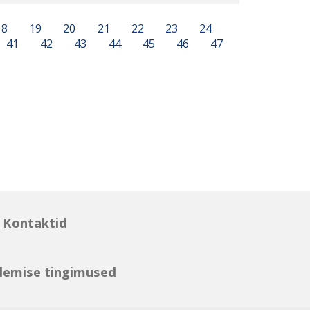
18
19
20
21
22
23
24
41
42
43
44
45
46
47
Kontaktid
lemise tingimused