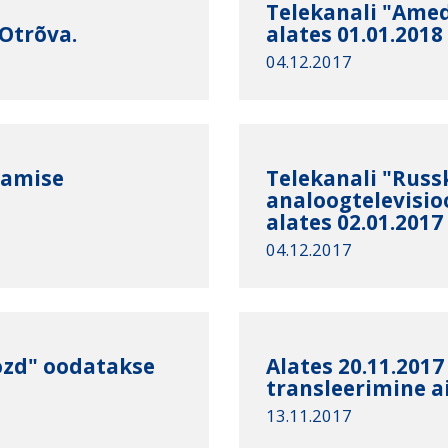
Telekanali "Ame
Otrõva.
alates 01.01.2018
04.12.2017
tamise
Telekanali "Russk
8
analoogtelevisi
alates 02.01.2017
04.12.2017
Dozd" oodatakse
Alates 20.11.201
transleerimine ai
13.11.2017