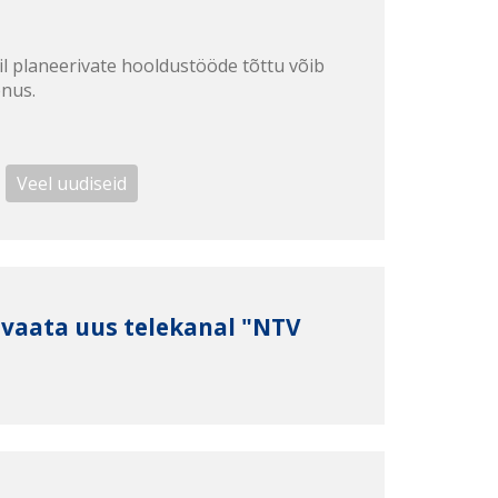
il planeerivate hooldustööde tõttu võib
enus.
Veel uudiseid
8 vaata uus telekanal "NTV