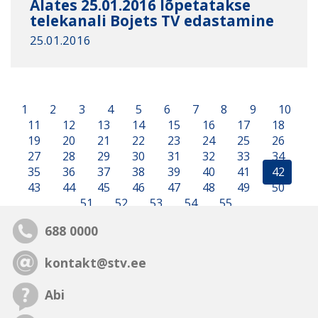
Alates 25.01.2016 lõpetatakse
telekanali Bojets TV edastamine
25.01.2016
1
2
3
4
5
6
7
8
9
10
11
12
13
14
15
16
17
18
19
20
21
22
23
24
25
26
27
28
29
30
31
32
33
34
35
36
37
38
39
40
41
42
43
44
45
46
47
48
49
50
51
52
53
54
55
688 0000
kontakt@stv.ee
Abi