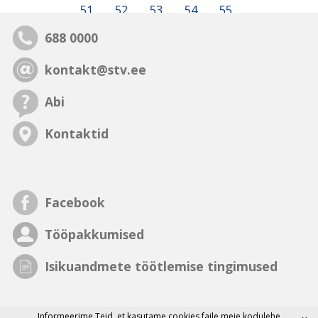
51
52
53
54
55
688 0000
kontakt@stv.ee
Abi
Kontaktid
Facebook
Tööpakkumised
Isikuandmete töötlemise tingimused
Informeerime Teid, et
kasutame cookies faile
meie kodulehe