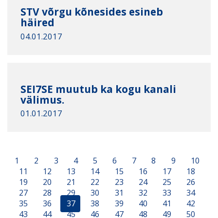
STV võrgu kõnesides esineb
häired
04.01.2017
SEI7SE muutub ka kogu kanali
välimus.
01.01.2017
1
2
3
4
5
6
7
8
9
10
11
12
13
14
15
16
17
18
19
20
21
22
23
24
25
26
27
28
29
30
31
32
33
34
35
36
37
38
39
40
41
42
43
44
45
46
47
48
49
50