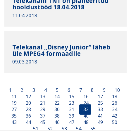
Telekanalil TNT on planeeritud
hooldustööd 18.04.2018
11.04.2018
Telekanal „Disney Junior“ läheb
üle MPEG4 formaadile
09.03.2018
1
2
3
4
5
6
7
8
9
10
11
12
13
14
15
16
17
18
19
20
21
22
23
24
25
26
27
28
29
30
31
32
33
34
35
36
37
38
39
40
41
42
43
44
45
46
47
48
49
50
51
52
53
54
55