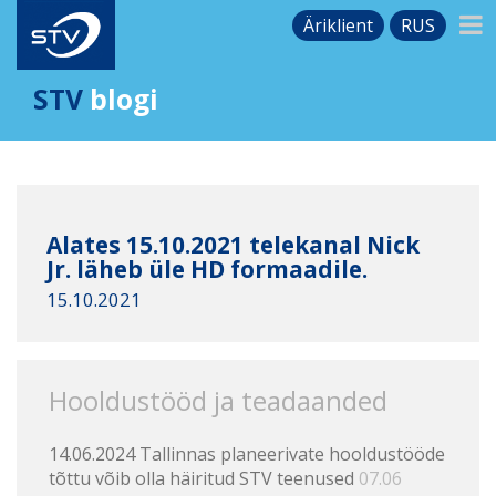
Äriklient
RUS
STV
blogi
Alates 15.10.2021 telekanal Nick
Jr. läheb üle HD formaadile.
15.10.2021
Hooldustööd ja teadaanded
14.06.2024 Tallinnas planeerivate hooldustööde
tõttu võib olla häiritud STV teenused
07.06