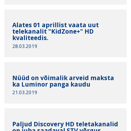
Alates 01 aprillist vaata uut
telekanalit "KidZone+" HD
kvaliteedis.
28.03.2019
Nüüd on võimalik arveid maksta
ka Luminor panga kaudu
21.03.2019
Paljud Discovery HD teletakanalid
on juba saadaval STV võrgus.