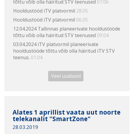
tõttu võib olla häiritud STV teenused
07.06
Hooldustööd iTV platvormil
28.05
Hooldustööd iTV platvormil
06.05
12.04.2024 Tallinnas planeerivate hooldustööde
tõttu võib olla häiritud STV teenused
09.04
03.04.2024 iTV platvormil planeerivate
hooldustööde tõttu võib olla häiritud iTV STV
teenus.
01.04
Veel uudiseid
Alates 1 aprillist vaata uut noorte
telekanalit "SmartZone"
28.03.2019