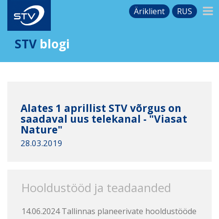
Äriklient
RUS
STV
blogi
Alates 1 aprillist STV võrgus on
saadaval uus telekanal - "Viasat
Nature"
28.03.2019
Hooldustööd ja teadaanded
14.06.2024 Tallinnas planeerivate hooldustööde