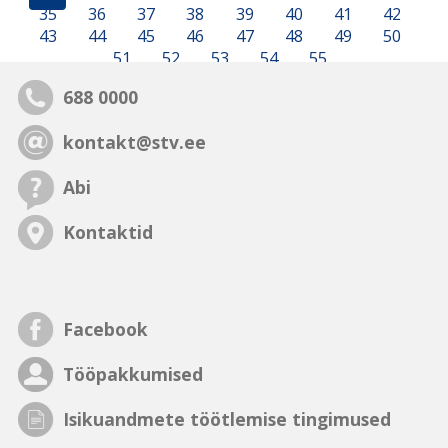
35
36
37
38
39
40
41
42
43
44
45
46
47
48
49
50
51
52
53
54
55
688 0000
kontakt@stv.ee
Abi
Kontaktid
Facebook
Tööpakkumised
Isikuandmete töötlemise tingimused