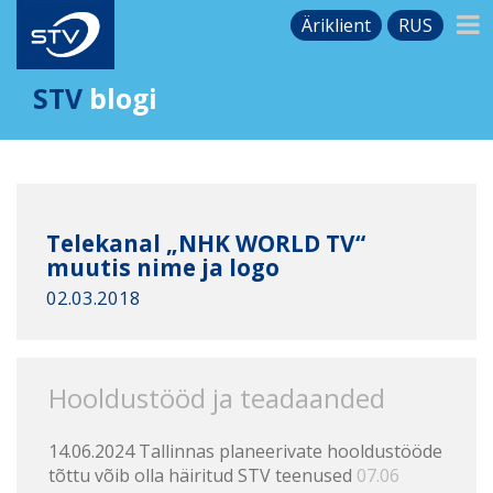
Äriklient
RUS
STV
blogi
Telekanal „NHK WORLD TV“
muutis nime ja logo
02.03.2018
Hooldustööd ja teadaanded
14.06.2024 Tallinnas planeerivate hooldustööde
tõttu võib olla häiritud STV teenused
07.06