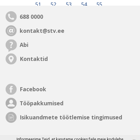
51
52
53
54
55
688 0000
kontakt@stv.ee
Abi
Kontaktid
Facebook
Tööpakkumised
Isikuandmete töötlemise tingimused
Informeerime Teid, et
kasutame cookies faile
meie kodulehe