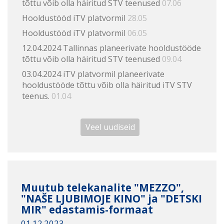
tõttu võib olla häiritud STV teenused
07.06
Hooldustööd iTV platvormil
28.05
Hooldustööd iTV platvormil
06.05
12.04.2024 Tallinnas planeerivate hooldustööde
tõttu võib olla häiritud STV teenused
09.04
03.04.2024 iTV platvormil planeerivate
hooldustööde tõttu võib olla häiritud iTV STV
teenus.
01.04
Veel uudiseid
Muutub telekanalite "MEZZO",
"NAŠE LJUBIMOJE KINO" ja "DETSKI
MIR" edastamis-formaat
01.12.2023