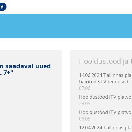
ed
Hooldustööd ja
on saadaval uued
L 7+"
14.06.2024 Tallinnas pl
häiritud STV teenused
07.06
Hooldustööd iTV platvo
28.05
Hooldustööd iTV platvo
06.05
12.04.2024 Tallinnas pl