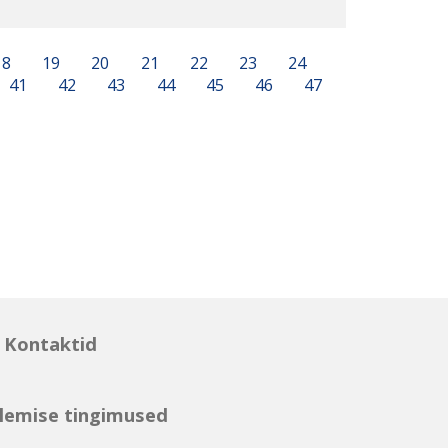
18
19
20
21
22
23
24
41
42
43
44
45
46
47
Kontaktid
lemise tingimused