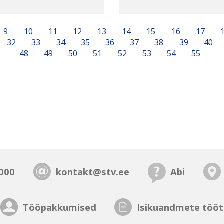
9
10
11
12
13
14
15
16
17
32
33
34
35
36
37
38
39
40
48
49
50
51
52
53
54
55
000
kontakt@stv.ee
Abi
Tööpakkumised
Isikuandmete tööt