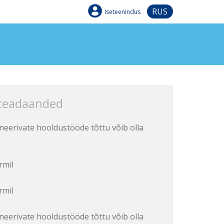
RUS
Iseteenindus
 teadaanded
aneerivate hooldustööde tõttu võib olla
rmil
rmil
aneerivate hooldustööde tõttu võib olla