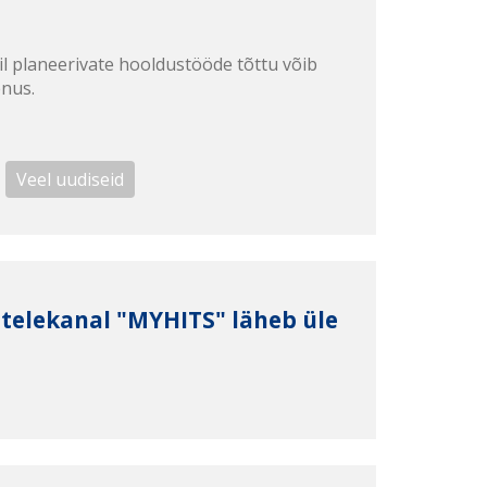
il planeerivate hooldustööde tõttu võib
enus.
Veel uudiseid
3 telekanal "MYHITS" läheb üle