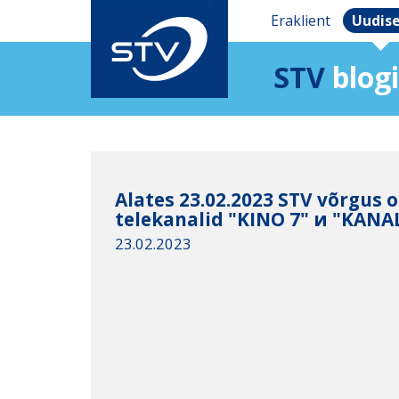
Eraklient
Uudis
STV
blogi
Alates 23.02.2023 STV võrgus 
telekanalid "KINO 7" и "KANA
23.02.2023