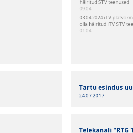
häiritud STV teenused
09.04
03.04.2024 iTV platvorm
olla häiritud iTV STV te
01.04
Tartu esindus uu
24.07.2017
Telekanali "RTG