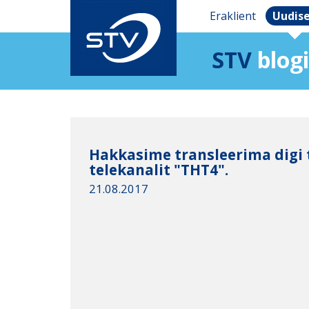
Eraklient
Uudis
STV
blogi
Hakkasime transleerima digi 
telekanalit "THT4".
21.08.2017