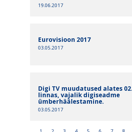
19.06.2017
Eurovisioon 2017
03.05.2017
Digi TV muudatused alates 02
linnas, vajalik digiseadme
ümberhäälestamine.
03.05.2017
1
2
3
4
5
6
7
8