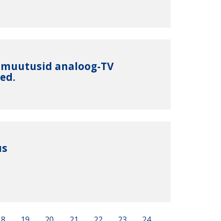
7 muutusid analoog-TV
ed.
us
18
19
20
21
22
23
24