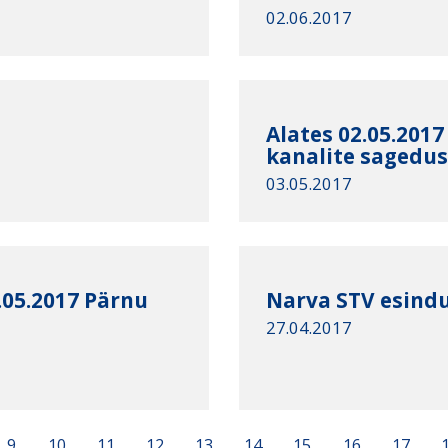
02.06.2017
Alates 02.05.201
kanalite sagedus
03.05.2017
.05.2017 Pärnu
Narva STV esind
27.04.2017
9
10
11
12
13
14
15
16
17