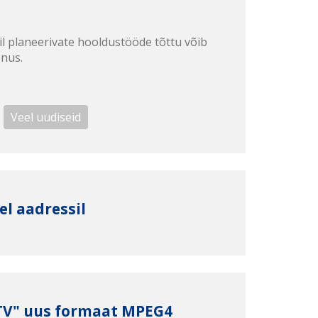
il planeerivate hooldustööde tõttu võib
enus.
Veel uudiseid
el aadressil
 TV" uus formaat MPEG4