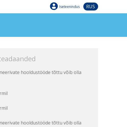
RUS
Iseteenindus
 teadaanded
aneerivate hooldustööde tõttu võib olla
rmil
rmil
aneerivate hooldustööde tõttu võib olla