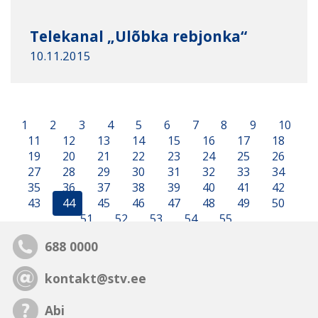
Telekanal „Ulõbka rebjonka“
10.11.2015
1
2
3
4
5
6
7
8
9
10
11
12
13
14
15
16
17
18
19
20
21
22
23
24
25
26
27
28
29
30
31
32
33
34
35
36
37
38
39
40
41
42
43
44
45
46
47
48
49
50
51
52
53
54
55
688 0000
kontakt@stv.ee
Abi