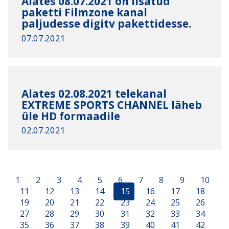
Alates 08.07.2021 on lisatud
paketti Filmzone kanal
paljudesse digitv pakettidesse.
07.07.2021
Alates 02.08.2021 telekanal
EXTREME SPORTS CHANNEL läheb
üle HD formaadile
02.07.2021
1
2
3
4
5
6
7
8
9
10
11
12
13
14
15
16
17
18
19
20
21
22
23
24
25
26
27
28
29
30
31
32
33
34
35
36
37
38
39
40
41
42