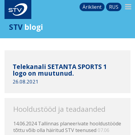
Äriklient
RUS
STV
blogi
Telekanali SETANTA SPORTS 1
logo on muutunud.
26.08.2021
Hooldustööd ja teadaanded
14.06.2024 Tallinnas planeerivate hooldustööde
tõttu võib olla häiritud STV teenused
07.06