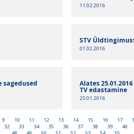
11.02.2016
STV Üldtingimus
01.02.2016
e sagedused
Alates 25.01.2016
TV edastamine
25.01.2016
9
10
11
12
13
14
15
16
17
32
33
34
35
36
37
38
39
40
48
49
50
51
52
53
54
55