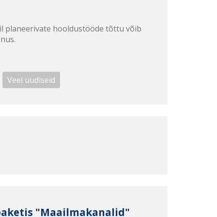
il planeerivate hooldustööde tõttu võib
enus.
Veel uudiseid
paketis "Maailmakanalid"