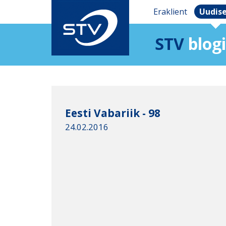
Eraklient
Uudis
STV
blogi
Eesti Vabariik - 98
24.02.2016