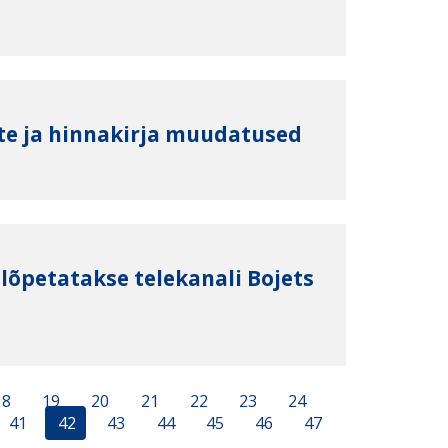
te ja hinnakirja muudatused
 lõpetatakse telekanali Bojets
18
19
20
21
22
23
24
41
42
43
44
45
46
47