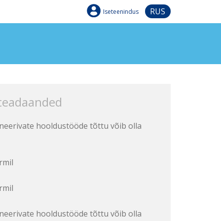
RUS
Iseteenindus
 teadaanded
aneerivate hooldustööde tõttu võib olla
rmil
rmil
aneerivate hooldustööde tõttu võib olla