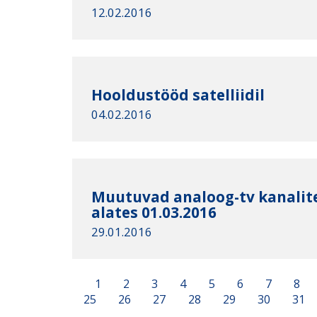
12.02.2016
Hooldustööd satelliidil
04.02.2016
Muutuvad analoog-tv kanalit
alates 01.03.2016
29.01.2016
1
2
3
4
5
6
7
8
25
26
27
28
29
30
31