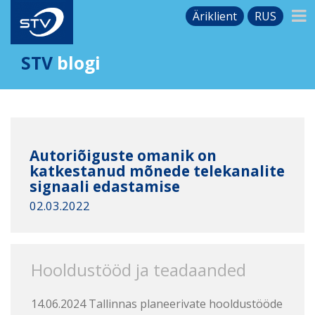
Äriklient
RUS
STV
blogi
Autoriõiguste omanik on
katkestanud mõnede telekanalite
signaali edastamise
02.03.2022
Hooldustööd ja teadaanded
14.06.2024 Tallinnas planeerivate hooldustööde