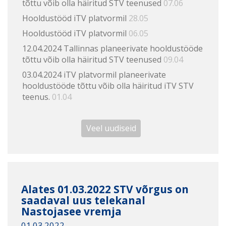
tõttu võib olla häiritud STV teenused
07.06
Hooldustööd iTV platvormil
28.05
Hooldustööd iTV platvormil
06.05
12.04.2024 Tallinnas planeerivate hooldustööde
tõttu võib olla häiritud STV teenused
09.04
03.04.2024 iTV platvormil planeerivate
hooldustööde tõttu võib olla häiritud iTV STV
teenus.
01.04
Veel uudiseid
Alates 01.03.2022 STV võrgus on
saadaval uus telekanal
Nastojasee vremja
01.03.2022