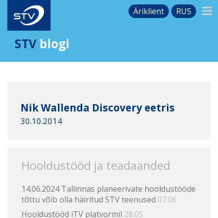
Äriklient
RUS
STV
blogi
Nik Wallenda Discovery eetris
30.10.2014
Hooldustööd ja teadaanded
14.06.2024 Tallinnas planeerivate hooldustööde
tõttu võib olla häiritud STV teenused
07.06
Hooldustööd iTV platvormil
28.05