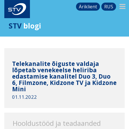
Äriklient
RUS
STV
blogi
Telekanalite õiguste valdaja
lõpetab venekeelse heliriba
edastamise kanalitel Duo 3, Duo
6, Filmzone, Kidzone TV ja Kidzone
Mini
01.11.2022
Hooldustööd ja teadaanded